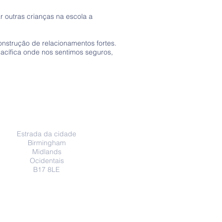
 outras crianças na escola a
nstrução de relacionamentos fortes.
pacífica onde nos sentimos seguros,
Endereço
Estrada da cidade
Birmingham
Midlands
Ocidentais
B17 8LE