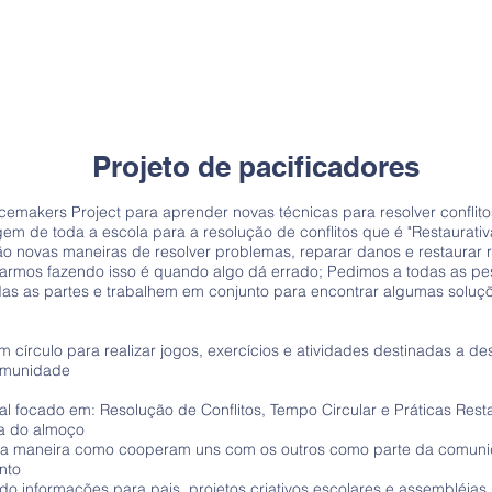
Projeto de pacificadores
makers Project para aprender novas técnicas para resolver conflit
 de toda a escola para a resolução de conflitos que é "Restaurativa"
rão novas maneiras de resolver problemas, reparar danos e restaurar
starmos fazendo isso é quando algo dá errado; Pedimos a todas as pe
s as partes e trabalhem em conjunto para encontrar algumas soluç
círculo para realizar jogos, exercícios e atividades destinadas a de
comunidade
l focado em: Resolução de Conflitos, Tempo Circular e Práticas Resta
ra do almoço
ar a maneira como cooperam uns com os outros como parte da comun
nto
ndo informações para pais, projetos criativos escolares e assembléias