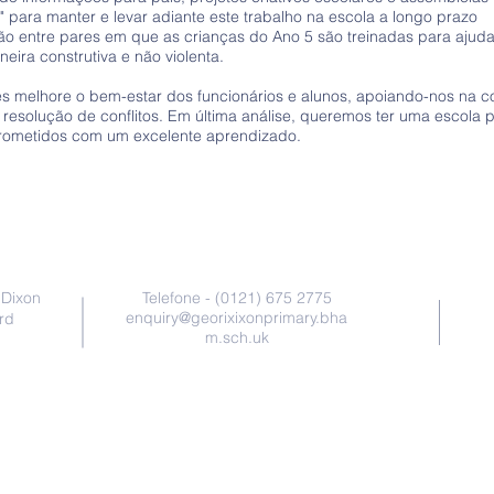
para manter e levar adiante este trabalho na escola a longo prazo
entre pares em que as crianças do Ano 5 são treinadas para ajudar
neira construtiva e não violenta.
s melhore o bem-estar dos funcionários e alunos, apoiando-nos na co
r resolução de conflitos. Em última análise, queremos ter uma escola 
prometidos com um excelente aprendizado.
Contate-Nos
 Dixon
Telefone - (0121) 675 2775
enquiry@georixixonprimary.bha
rd
m.sch.uk