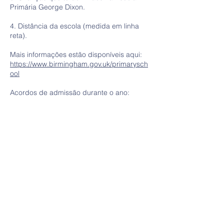
Primária George Dixon.
4. Distância da escola (medida em linha
reta).
Mais informações estão disponíveis aqui:
https://www.birmingham.gov.uk/primarysch
ool
Acordos de admissão durante o ano:
Se você quiser que uma criança se junte a
nós após o início da Recepção ou em
qualquer outro grupo de anos, isso é
chamado de admissão de "no Ano". Você
precisará preencher um formulário de
inscrição para mudança de escola (no
ano), disponível na secretaria da escola.
Se houver uma lista de espera para o
grupo de anos para o qual você está se
inscrevendo, os mesmos critérios de
excesso de inscrição listados acima serão