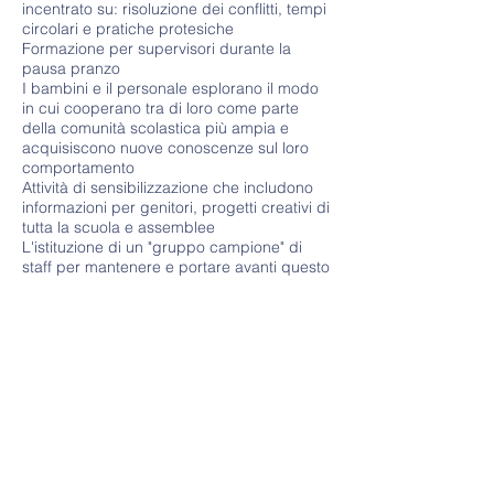
incentrato su: risoluzione dei conflitti, tempi
circolari e pratiche protesiche
Formazione per supervisori durante la
pausa pranzo
I bambini e il personale esplorano il modo
in cui cooperano tra di loro come parte
della comunità scolastica più ampia e
acquisiscono nuove conoscenze sul loro
comportamento
Attività di sensibilizzazione che includono
informazioni per genitori, progetti creativi di
tutta la scuola e assemblee
L'istituzione di un "gruppo campione" di
staff per mantenere e portare avanti questo
lavoro a scuola a lungo termine
L'istituzione di uno schema di mediazione
tra pari in cui i bambini del 5 ° anno sono
formati per aiutare altri bambini nella
scuola risolvono i conflitti di basso livello in
modo costruttivo e non violento
Speriamo che il Progetto Peacemakers
migliorerà il benessere del personale e
degli studenti sostenendoci per costruire
relazioni solide. Ciò porterà a minori conflitti