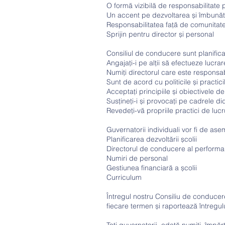
O formă vizibilă de responsabilitate p
Un accent pe dezvoltarea și îmbunăt
Responsabilitatea față de comunitate 
Sprijin pentru director și personal
Consiliul de conducere sunt planificator
Angajați-i pe alții să efectueze lucra
Numiți directorul care este responsab
Sunt de acord cu politicile și practic
Acceptați principiile și obiectivele d
Susțineți-i și provocați pe cadrele di
Revedeți-vă propriile practici de lucr
Guvernatorii individuali vor fi de ase
Planificarea dezvoltării școlii
Directorul de conducere al performa
Numiri de personal
Gestiunea financiară a școlii
Curriculum
Întregul nostru Consiliu de conduce
fiecare termen și raportează întregu