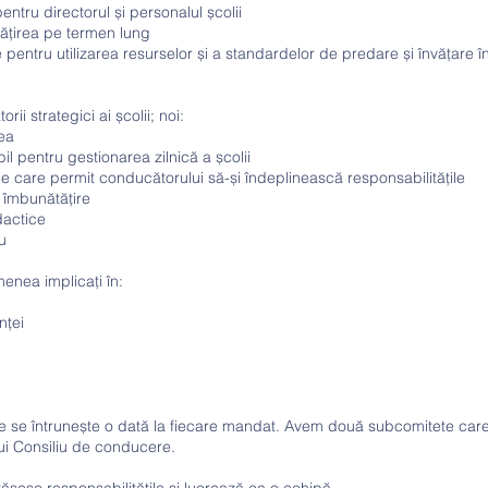
entru directorul și personalul școlii
ățirea pe termen lung
pentru utilizarea resurselor și a standardelor de predare și învățare î
ii strategici ai școlii; noi:
rea
il pentru gestionarea zilnică a școlii
ile care permit conducătorului să-și îndeplinească responsabilitățile
e îmbunătățire
dactice
u
menea implicați în:
nței
re se întrunește o dată la fiecare mandat. Avem două subcomitete ca
lui Consiliu de conducere.