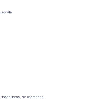
n școală
re îndeplinesc, de asemenea,