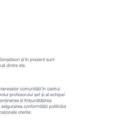
Donaldson și în prezent sunt
uă dintre ele.
ntereselor comunității în cadrul
olul profesorului șef și al echipei
menținerea și îmbunătățirea
sigurarea conformității politicilor
aționale oferite.