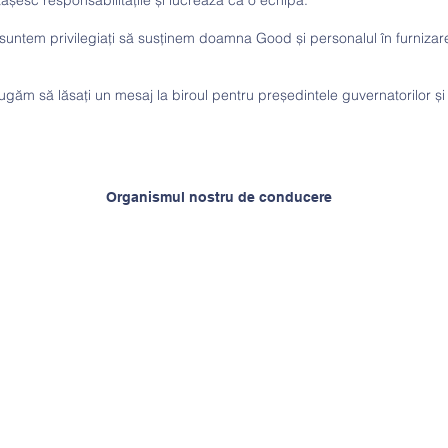
tășesc responsabilitățile și lucrează ca o echipă.
untem privilegiați să susținem doamna Good și personalul în furnizarea
rugăm să lăsați un mesaj la biroul pentru președintele guvernatorilor și
Organismul nostru de conducere