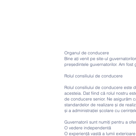
Organul de conducere
Bine ați venit pe site-ul guvernatori
președintele guvernatorilor. Am fost 
Rolul consiliului de conducere
Rolul consiliului de conducere este de
acesteia. Dat fiind că rolul nostru est
de conducere senior. Ne asigurăm că 
standardelor de realizare și de reali
și a administrației școlare cu cerințe
Guvernatorii sunt numiți pentru a ofer
O vedere independentă
O experiență vastă a lumii exterioare