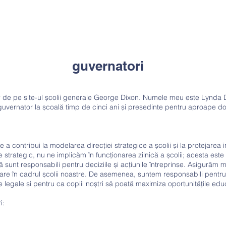
guvernatori
lor de pe site-ul școlii generale George Dixon. Numele meu este Lynda 
guvernator la școală timp de cinci ani și președinte pentru aproape do
 a contribui la modelarea direcției strategice a școlii și la protejarea i
e strategic, nu ne implicăm în funcționarea zilnică a școlii; acesta este r
sunt responsabili pentru deciziile și acțiunile întreprinse. Asigurăm 
zare în cadrul școlii noastre. De asemenea, suntem responsabili pentru a
le legale și pentru ca copiii noștri să poată maximiza oportunitățile educ
i: