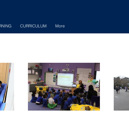
RNING
CURRICULUM
More