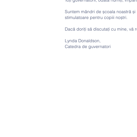
Toți guvernatorii, odată numiți, împăr
Suntem mândri de școala noastră și s
stimulatoare pentru copiii noștri.
Dacă doriți să discutați cu mine, vă 
Lynda Donaldson,
Catedra de guvernatori