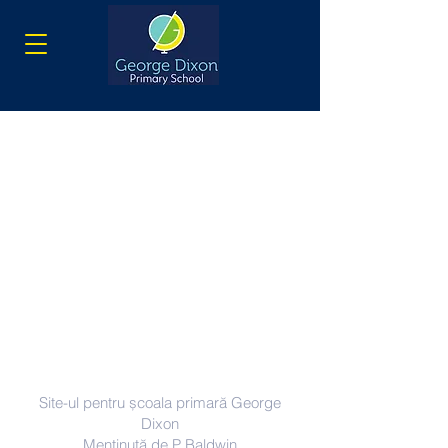
Contacteaza-ne
Site-ul pentru școala primară George
Dixon
Menținută de P Baldwin