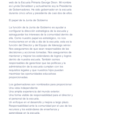
web de la Escuela Primaria George Dixon. Mi nombre
es Lynda Donaldson y actualmente soy la Presidenta
de Gobernadores. He sido gobernador en la escuela
durante cinco años y presidente de casi dos de ellos.
El papel de la Junta de Gobierno
La función de la Junta de Gobierno es ayudar a
configurar la dirección estratégica de la escuela y
salvaguardar los intereses de la comunidad dentro de
ella. Como nuestro papel es estratégico, no nos
involucramos en el día a día de la escuela; esta es la
función del Director y del Equipo de liderazgo sénior.
Nos aseguramos de que sean responsables de las
decisiones y acciones tomadas. Nos aseguramos de
mantener y mejorar los estándares de logros y logros
dentro de nuestra escuela. También somos
responsables de garantizar que las políticas y la
administración de la escuela cumplan con los
requisitos legales y que nuestros hijos puedan
maximizar las oportunidades educativas
proporcionadas.
Los gobernadores son nombrados para proporcionar:
Una vista independiente
Una amplia experiencia del mundo exterior.
Una forma visible de responsabilidad para el director y
el personal de la escuela.
Un enfoque en el desarrollo y mejora a largo plazo.
Responsabilidad ante la comunidad por el uso de los
recursos y los estándares de enseñanza y
aprendizaje en la escuela.