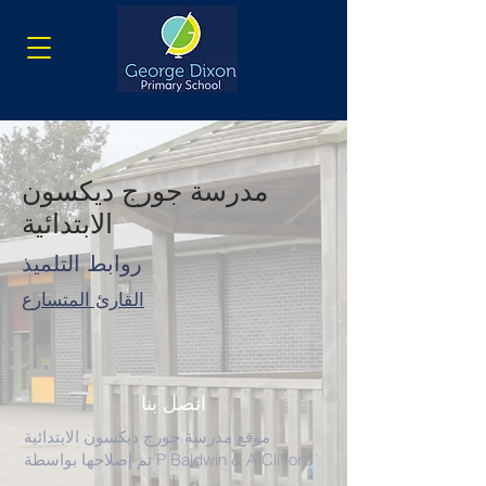
مدرسة جورج ديكسون
الابتدائية
روابط التلميذ
القارئ المتسارع
اتصل بنا
موقع مدرسة جورج ديكسون الابتدائية
تم إصلاحها بواسطة P Baldwin & A Clifford