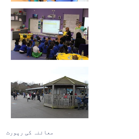
معائنہ کی رپورٹ