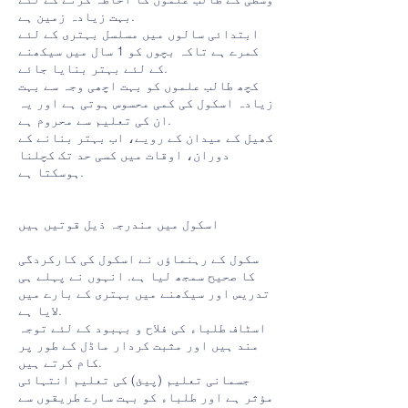
بہت زیادہ زمین ہے.
ابتدائی سالوں میں مسلسل بہتری کے لئے
کمرے ہے تاکہ بچوں کو 1 سال میں سیکھنے
کے لئے بہتر بنایا جائے.
کچھ طالب علموں کو بہت اچھی وجہ سے بہت
زیادہ اسکول کی کمی محسوس ہوتی ہے اور یہ
ان کی تعلیم سے محروم ہے.
کھیل کے میدان کے رویے، اب بہتر بنانے کے
دوران، اوقات میں کسی حد تک کچلنا
ہوسکتا ہے.
اسکول میں مندرجہ ذیل قوتیں ہیں
سکول کے رہنماؤں نے اسکول کی کارکردگی
کا صحیح سمجھ لیا ہے. انہوں نے پہلے ہی
تدریس اور سیکھنے میں بہتری کے بارے میں
لایا ہے.
اسٹاف طلباء کی فلاح و بہبود کے لئے توجہ
مند ہیں اور مثبت کردار ماڈل کے طور پر
کام کرتے ہیں.
جسمانی تعلیم (پیئ) کی تعلیم انتہائی
مؤثر ہے اور طلباء کو بہت سارے طریقوں سے