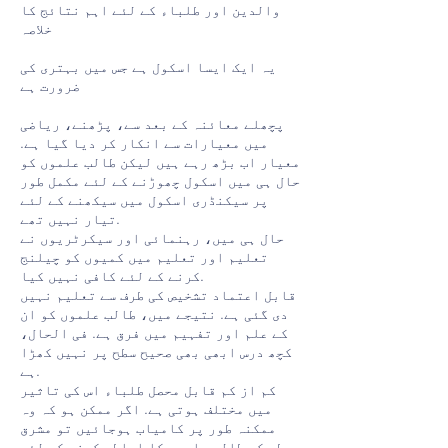
والدین اور طلباء کے لئے اہم نتائج کا
خلاصہ
یہ ایک ایسا اسکول ہے جس میں بہتری کی
ضرورت ہے
پچھلے معائنہ کے بعد سے، پڑھنے، ریاضی
میں معیارات سے انکار کر دیا گیا ہے.
معیار اب بڑھ رہے ہیں لیکن طالب علموں کو
حال ہی میں اسکول چھوڑنے کے لئے مکمل طور
پر سیکنڈری اسکول میں سیکھنے کے لئے
تیار نہیں تھے.
حال ہی میں، رہنمائی اور سیکرٹریوں نے
تعلیم اور تعلیم میں کمیوں کو چیلنج
کرنے کے لئے کافی نہیں کیا.
قابل اعتماد تشخیص کی طرف سے تعلیم نہیں
دی گئی ہے. نتیجے میں، طالب علموں کو ان
کے علم اور تفہیم میں فرق ہے. فی الحال،
کچھ درس ابھی بھی صحیح سطح پر نہیں کھڑا
ہے.
کم از کم قابل محصل طلباء اس کی تاثیر
میں مختلف ہوتی ہے. اگر ممکن ہو کہ وہ
ممکنہ طور پر کامیاب ہوجائیں تو مشرق
وسطی کے طالب علموں کا احاطہ کرنے کے لئے