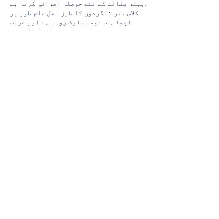
بہتر بنانے کے لئے حوصلہ افزائی کرتا ہے.
کلاس میں شاگردوں کا طرز عمل عام طور پر
اچھا ہے. اچھا سلوک رویہ ہے اور غریب
رویے کو قبول نہیں کیا جاتا ہے.
اسکول میں طالب علموں کو محفوظ رکھنے کے
طریقہ کار مؤثر ہیں.
زیادہ سے زیادہ قابل شاگردن بہت اچھی
پیش رفت کرتے ہیں کیونکہ وہ موجودہ
تدریس کی اعلی توقعات کو اچھی طرح سے
جواب دیتے ہیں.
مکمل رپورٹ کے لئے براہ مہربانی نیچے
دیئے گئے لنک پر کلک کریں.
جارج ڈیوسن آفیسڈ رپورٹ