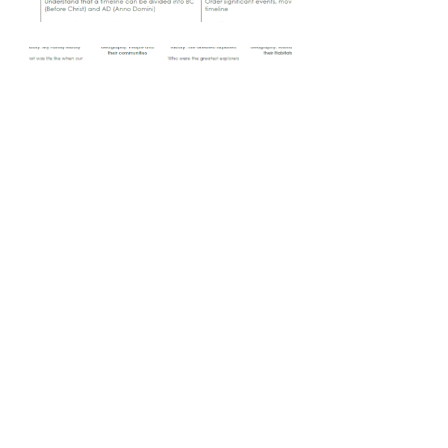
Year Group Overviews
ہم سے رابطہ کریں
جارج ڈیکون پرائمری سکول ویب سائٹ
کی طرف سے برقرار رکھا P Baldwin & A
Clifford
Phone –
(0121) 675 2775